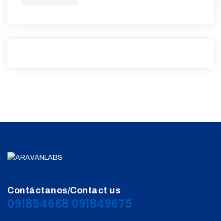
Contáctanos/Contact us
091854668 091849675