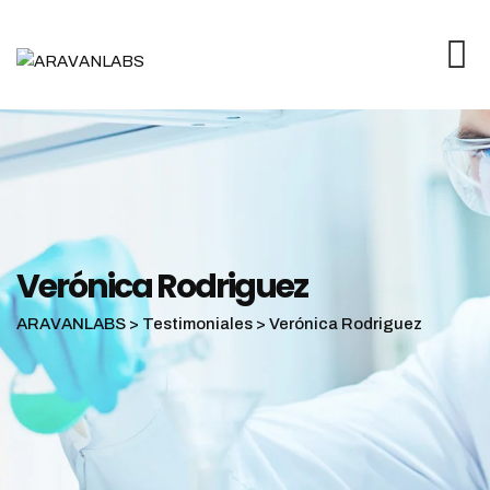
Skip
to
content
Verónica Rodriguez
ARAVANLABS
>
Testimoniales
>
Verónica Rodriguez